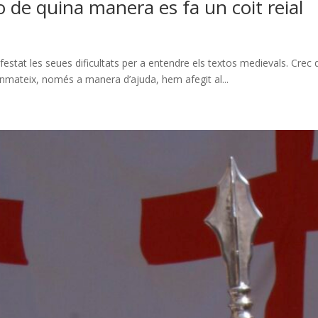
o de quina manera es fa un coit reial
stat les seues dificultats per a entendre els textos medievals. Crec que
nmateix, només a manera d’ajuda, hem afegit al...