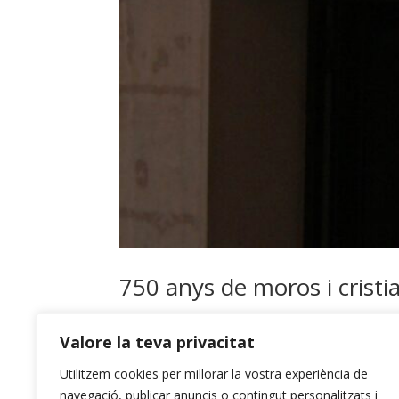
750 anys de moros i cristia
Amb veus d’altri
Valore la teva privacitat
L’any 2026 que encetem és el 750è després de les
Utilitzem cookies per millorar la vostra experiència de
any, el primer a Alcoi, al camp de batalla, al ba
navegació, publicar anuncis o contingut personalitzats i