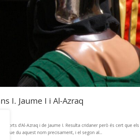
ns I. Jaume I i Al-Azraq
 morts d’Al-Azraq i de Jaume I. Resulta cridaner però és cert que els
rranc que du aquest nom precisament, i el segon al...