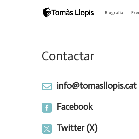
Biografia
Pre
Contactar
info@tomasllopis.cat

Facebook

Twitter (X)
