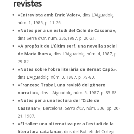
revistes
«Entrevista amb Enric Valor»
, dins L’Aiguadolç,
núm. 1, 1985, p. 11-26.
«Notes per a un estudi del Cicle de Cassana»
,
dins Serra d’Or, núm. 336,1987, p. 20-21.
«A propòsit de L’últim serf, una novel·la social
de Maria Ibars»
, dins L’Aiguadolç, núm. 4, 1987, p.
79-82.
«Notes sobre l’obra literària de Bernat Capó»
,
dins L’Aiguadolç, núm. 3, 1987, p. 79-83.
«Francesc Trabal, una revisió del gènere
narratiu»
, dins L’Aiguadolç, núm. 5, 1987, p. 85-88.
«Notes per a una lectura del “Cicle de
Cassana”»
, Barcelona,
Serra d’Or
, núm. 336, pp. 20-
21.
1987.
«El taller: una alternativa per a l’estudi de la
literatura catalana»
, dins del Butlletí del Col·legi