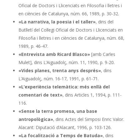
Oficial de Doctors i Llicenciats en Filosofia i lletres i
en ciències de Catalunya, núm. 66, 1989, p. 30-32.
«La narrativa, la poesia i el taller»
, dins del
Butlletí del Col·legi Oficial de Doctors i Llicenciats en
Filosofia i lletres i en ciències de Catalunya, núm. 68,
1989, p. 46-47.
«Entrevista amb Ricard Blasco»
[amb Carles
Mulet], dins L’Aiguadolç, núm. 11, 1990, p. 9-20.
«Vides planes, trenta anys després»
, dins
L’Aiguadolç, núm. 16-17, 1991, p. 61-71.
«L’experiència telemàtica: més enllà del
comentari de text»
, dins Articles 1, 1994, p. 111-
116.
«Sense la terra promesa, una base
antropològica»
, dins Actes del Simposi Enric Valor.
Alacant: Diputació d’Alacant, 1996, p. 103-126.
«La focalització a Temps de Batuda»
, dins