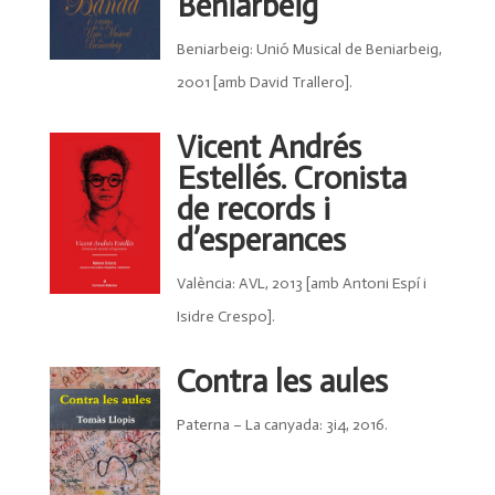
Beniarbeig
Beniarbeig: Unió Musical de Beniarbeig,
2001 [amb David Trallero].
Vicent Andrés
Estellés. Cronista
de records i
d’esperances
València: AVL, 2013 [amb Antoni Espí i
Isidre Crespo].
Contra les aules
Paterna – La canyada: 3i4, 2016.