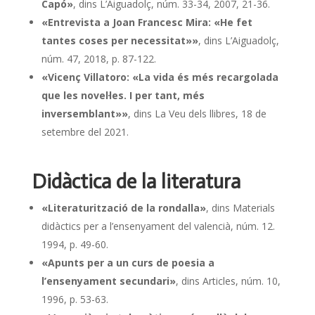
Capó»
, dins L’Aiguadolç, núm. 33-34, 2007, 21-36.
«Entrevista a Joan Francesc Mira: «He fet
tantes coses per necessitat»»
, dins L’Aiguadolç,
núm. 47, 2018, p. 87-122.
«Vicenç Villatoro: «La vida és més recargolada
que les novel·les. I per tant, més
inversemblant»»
, dins La Veu dels llibres, 18 de
setembre del 2021.
Didàctica de la literatura
«Literaturització de la rondalla»
, dins Materials
didàctics per a l’ensenyament del valencià, núm. 12.
1994, p. 49-60.
«Apunts per a un curs de poesia a
l’ensenyament secundari»
, dins Articles, núm. 10,
1996, p. 53-63.