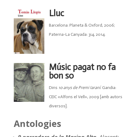
Lluc
Barcelona: Planeta & Oxford, 2006;
Paterna-La Canyada: 3i4, 2014.
Músic pagat no fa
bon so
Dins
10 anys de Premi Iaraní
. Gandia:
CEIC «Alfons el Vell», 2009 [amb autors
diversos].
Antologies