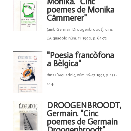
Monika. "Cinc
poemes de Monika
Cämmerer"
(amb Germain Droogenbroodt), dins
L’Aiguadolç, núm. 11, 1990, p. 65-72.
"Poesia francòfona
a Bèlgica"
dins L’Aiguadolç, núm. 16-17, 1991, p. 133-
144.
DROOGENBROODT,
Germain. "Cinc
poemes de Germain
Droogenbroodt"