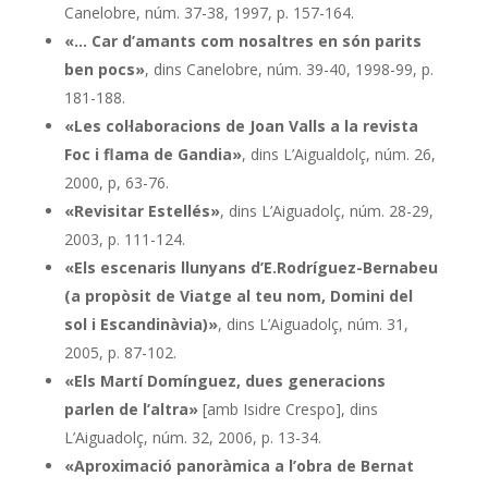
Canelobre, núm. 37-38, 1997, p. 157-164.
«… Car d’amants com nosaltres en són parits
ben pocs»
, dins Canelobre, núm. 39-40, 1998-99, p.
181-188.
«Les col·laboracions de Joan Valls a la revista
Foc i flama de Gandia»
, dins L’Aigualdolç, núm. 26,
2000, p, 63-76.
«Revisitar Estellés»
, dins L’Aiguadolç, núm. 28-29,
2003, p. 111-124.
«Els escenaris llunyans d’E.Rodríguez-Bernabeu
(a propòsit de Viatge al teu nom, Domini del
sol i Escandinàvia)»
, dins L’Aiguadolç, núm. 31,
2005, p. 87-102.
«Els Martí Domínguez, dues generacions
parlen de l’altra»
[amb Isidre Crespo], dins
L’Aiguadolç, núm. 32, 2006, p. 13-34.
«Aproximació panoràmica a l’obra de Bernat