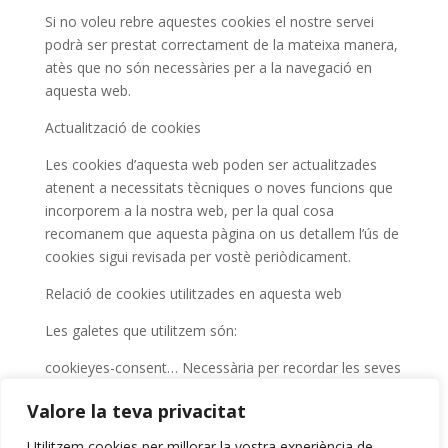
Si no voleu rebre aquestes cookies el nostre servei
podrà ser prestat correctament de la mateixa manera,
atès que no són necessàries per a la navegació en
aquesta web.
Actualització de cookies
Les cookies d’aquesta web poden ser actualitzades
atenent a necessitats tècniques o noves funcions que
incorporem a la nostra web, per la qual cosa
recomanem que aquesta pàgina on us detallem l’ús de
cookies sigui revisada per vostè periòdicament.
Relació de cookies utilitzades en aquesta web
Les galetes que utilitzem són:
cookieyes-consent… Necessària per recordar les seves
preferències de cookies i el funcionament del banner
Valore la teva privacitat
informatiu sobre cookies. No identificativa.
Utilitzem cookies per millorar la vostra experiència de