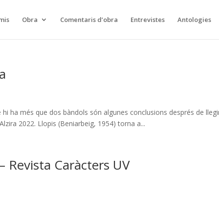
mis
Obra
Comentaris d’obra
Entrevistes
Antologies
a
te hi ha més que dos bàndols són algunes conclusions després de lleg
lzira 2022. Llopis (Beniarbeig, 1954) torna a...
– Revista Caràcters UV