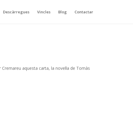
Descàrregues
Vincles
Blog
Contactar
ir Cremareu aquesta carta, la novel·la de Tomàs