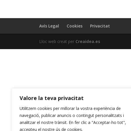
Avís Legal
Cookies
Privacitat
Lloc web creat per
Creaidea.es
Valore la teva privacitat
Utilitzem cookies per millorar la vostra experiència de
navegació, publicar anuncis o contingut personalitzats i
analitzar el nostre trànsit. En fer clic a "Acceptar-ho tot",
accepteu el nostre ús de cookies.