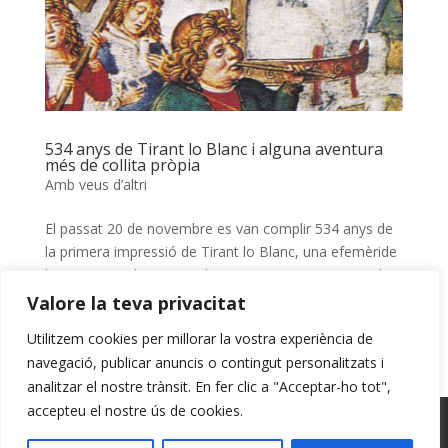
534 anys de Tirant lo Blanc i alguna aventura
més de collita pròpia
Amb veus d’altri
El passat 20 de novembre es van complir 534 anys de
la primera impressió de Tirant lo Blanc, una efemèride
ben transcendent que cal commemorar. Per exemple,
Mario Vargas Llosa ha insistit que la seua primera
Valore la teva privacitat
lectura del Tirant, els anys cinquanta del segle passat,
Utilitzem cookies per millorar la vostra experiència de
el...
navegació, publicar anuncis o contingut personalitzats i
analitzar el nostre trànsit. En fer clic a "Acceptar-ho tot",
accepteu el nostre ús de cookies.
Avís Legal
Cookies
Privacitat