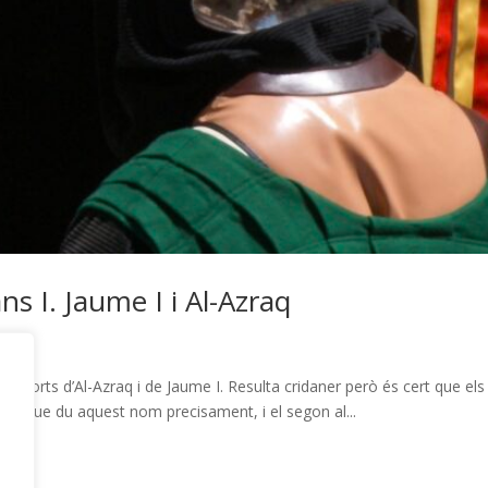
ns I. Jaume I i Al-Azraq
 morts d’Al-Azraq i de Jaume I. Resulta cridaner però és cert que els
rranc que du aquest nom precisament, i el segon al...