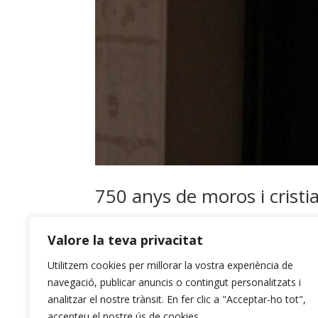
750 anys de moros i cristia
Amb veus d’altri
Valore la teva privacitat
L’any 2026 que encetem és el 750è després de les
Utilitzem cookies per millorar la vostra experiència de
any, el primer a Alcoi, al camp de batalla, al ba
navegació, publicar anuncis o contingut personalitzats i
analitzar el nostre trànsit. En fer clic a "Acceptar-ho tot",
accepteu el nostre ús de cookies.