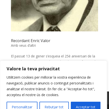
Recordant Enric Valor
Amb veus d’altri
El passat 13 de gener s’esqueia el 25è aniversari de la
mort d’Enric Valor a qui dec molt en la meua formació
d’escriptor. Podríem establir un triangle entre l’admirat
Valore la teva privacitat
gramàtic i narrador de Castalla, la revista Gorg i jo
Utilitzem cookies per millorar la vostra experiència de
mateix. I encara podríem fer un quadat entre...
navegació, publicar anuncis o contingut personalitzats i
analitzar el nostre trànsit. En fer clic a "Acceptar-ho tot",
accepteu el nostre ús de cookies.
Avís Legal
Cookies
Privacitat
Personalitzar
Rebutjar tot
Acceptar tot