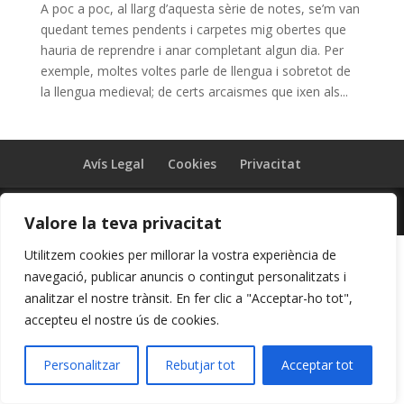
A poc a poc, al llarg d’aquesta sèrie de notes, se’m van
quedant temes pendents i carpetes mig obertes que
hauria de reprendre i anar completant algun dia. Per
exemple, moltes voltes parle de llengua i sobretot de
la llengua medieval; de certs arcaismes que ixen als...
Avís Legal
Cookies
Privacitat
Lloc web creat per
Creaidea.es
Valore la teva privacitat
Utilitzem cookies per millorar la vostra experiència de
navegació, publicar anuncis o contingut personalitzats i
analitzar el nostre trànsit. En fer clic a "Acceptar-ho tot",
accepteu el nostre ús de cookies.
Personalitzar
Rebutjar tot
Acceptar tot