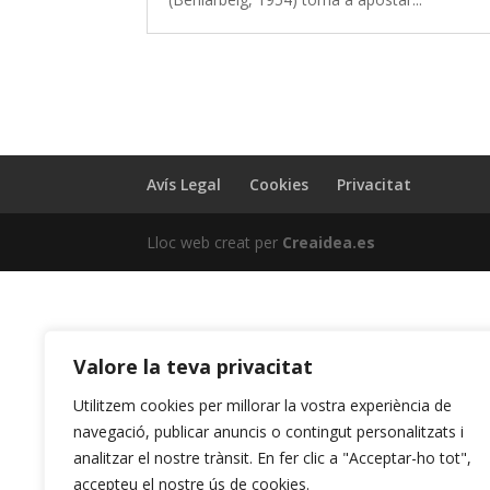
Avís Legal
Cookies
Privacitat
Lloc web creat per
Creaidea.es
Valore la teva privacitat
Utilitzem cookies per millorar la vostra experiència de
navegació, publicar anuncis o contingut personalitzats i
analitzar el nostre trànsit. En fer clic a "Acceptar-ho tot",
accepteu el nostre ús de cookies.