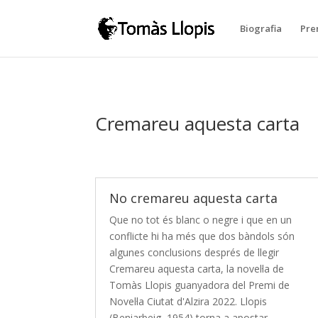
Biografia
Pre
Cremareu aquesta carta
No cremareu aquesta carta
Que no tot és blanc o negre i que en un
conflicte hi ha més que dos bàndols són
algunes conclusions després de llegir
Cremareu aquesta carta, la novel·la de
Tomàs Llopis guanyadora del Premi de
Novel·la Ciutat d'Alzira 2022. Llopis
(Beniarbeig, 1954) torna a apostar...