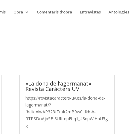
mis
Obra
Comentaris d’obra
Entrevistes
Antologies
«La dona de l’agermanat» –
Revista Caràcters UV
https://revistacaracters-uv.es/la-dona-de-
lagermanat/?
fbclid=IwAR323fTruk2mB9w0ldkb-b-
RTPSDoAjbSBi8UIftnpEhq1_43npWiHnU5g
g