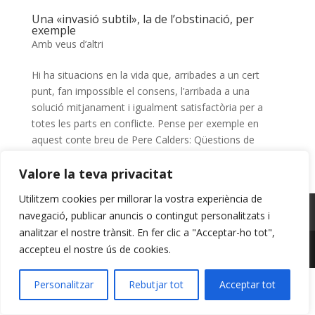
Una «invasió subtil», la de l’obstinació, per
exemple
Amb veus d’altri
Hi ha situacions en la vida que, arribades a un cert
punt, fan impossible el consens, l’arribada a una
solució mitjanament i igualment satisfactòria per a
totes les parts en conflicte. Pense per exemple en
aquest conte breu de Pere Calders: Qüestions de
tràmit Van dir...
Valore la teva privacitat
Utilitzem cookies per millorar la vostra experiència de
Avís Legal
Cookies
Privacitat
navegació, publicar anuncis o contingut personalitzats i
analitzar el nostre trànsit. En fer clic a "Acceptar-ho tot",
accepteu el nostre ús de cookies.
Lloc web creat per
Creaidea.es
Personalitzar
Rebutjar tot
Acceptar tot