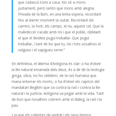
que cadascú torni a casa. No sé si moro
justament, però sento que moro amb alegria.
Privada de la llum, en una lenta espera, recordaré
fins al darrer moment la ciutat. Recordaré els
carrers, la font, els camps, el riu, aquest cel. Que la
maledicció s’acabi amb mi i que el poble, oblidant
el que el divideix pugui treballar. Que pugui
treballar, i tant de bo que tu, rei i tots vosaltres el
vulgueu i el sapigueu servir.”
En definitiva, el dilema d’Antígona és clar: o ha d’obeir
la llei natural emanada dels deus, és a dir de la teologia
grega, obra, no ho oblidem, de la raó humana que
mana enterrar els morts, o ha d’obeir els capricis del
mandatari il·legítim que va contra la raó i contra la llei
natural i la justícia. Antígona va pagar amb la vida. Tant
de bon que nosaltres cobrem amb el diàleg, la raó i la
pau.
I ja que els colpistes de veritat i els seus hereus