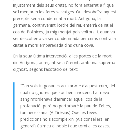
injustament dels seus drets), no fora enterrat a fi que
se’l menjaren les feres salvatges. Qui desobeïra aquest
precepte seria condemnat a mort. Antígona, la
germana, contravenint l’ordre del rei, enterrà de nit el
cos de Polinices, ja mig menjat pels voltors, i, quan va
ser descoberta va ser condemnada per crims contra la
ciutat a morir emparedada dins d’una cova.
En la seua última intervenció, a les portes de la mort
diu Antígona, adreçant-se a Creont, amb una suprema
dignitat, segons l’acotació del text:
“Tan sols tu gosaries acusar-me d’aquest crim, del
qual no ignores que sóc ben innocent. La meva
sang m’ordenava d’arrencar aquell cos de la
profanació, però no pertorbaré la pau de Tebes,
tan necessària. (A Tirèsias) Que les teves
prediccions no s’acompleixin. (Als consellers, en
general) Calmeu el poble i que torni a les cases,