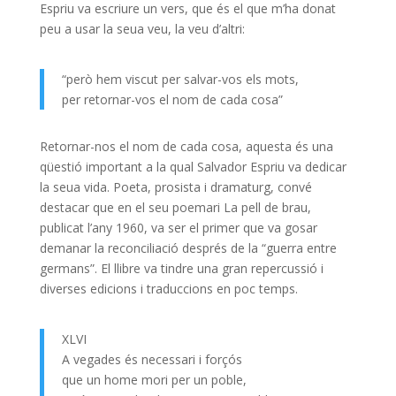
Espriu va escriure un vers, que és el que m’ha donat
peu a usar la seua veu, la veu d’altri:
“però hem viscut per salvar-vos els mots,
per retornar-vos el nom de cada cosa”
Retornar-nos el nom de cada cosa, aquesta és una
qüestió important a la qual Salvador Espriu va dedicar
la seua vida. Poeta, prosista i dramaturg, convé
destacar que en el seu poemari La pell de brau,
publicat l’any 1960, va ser el primer que va gosar
demanar la reconciliació després de la “guerra entre
germans”. El llibre va tindre una gran repercussió i
diverses edicions i traduccions en poc temps.
XLVI
A vegades és necessari i forçós
que un home mori per un poble,