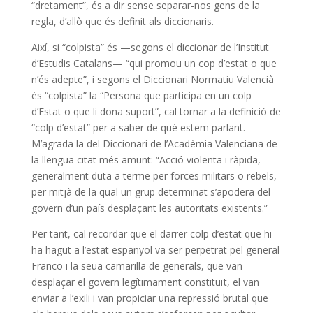
“dretament”, és a dir sense separar-nos gens de la
regla, d’allò que és definit als diccionaris.
Així, si “colpista” és —segons el diccionar de l’Institut
d’Estudis Catalans— “qui promou un cop d’estat o que
n’és adepte”, i segons el Diccionari Normatiu Valencià
és “colpista” la “Persona que participa en un colp
d’Estat o que li dona suport”, cal tornar a la definició de
“colp d’estat” per a saber de què estem parlant.
M’agrada la del Diccionari de l’Acadèmia Valenciana de
la llengua citat més amunt: “Acció violenta i ràpida,
generalment duta a terme per forces militars o rebels,
per mitjà de la qual un grup determinat s’apodera del
govern d’un país desplaçant les autoritats existents.”
Per tant, cal recordar que el darrer colp d’estat que hi
ha hagut a l’estat espanyol va ser perpetrat pel general
Franco i la seua camarilla de generals, que van
desplaçar el govern legítimament constituït, el van
enviar a l’exili i van propiciar una repressió brutal que