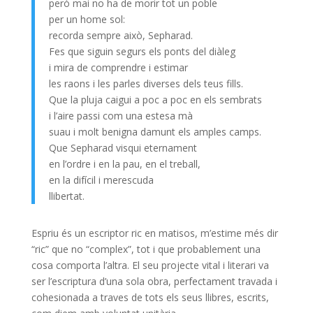
però mai no ha de morir tot un poble
per un home sol:
recorda sempre això, Sepharad.
Fes que siguin segurs els ponts del diàleg
i mira de comprendre i estimar
les raons i les parles diverses dels teus fills.
Que la pluja caigui a poc a poc en els sembrats
i l’aire passi com una estesa mà
suau i molt benigna damunt els amples camps.
Que Sepharad visqui eternament
en l’ordre i en la pau, en el treball,
en la difícil i merescuda
llibertat.
Espriu és un escriptor ric en matisos, m’estime més dir
“ric” que no “complex”, tot i que probablement una
cosa comporta l’altra. El seu projecte vital i literari va
ser l’escriptura d’una sola obra, perfectament travada i
cohesionada a traves de tots els seus llibres, escrits,