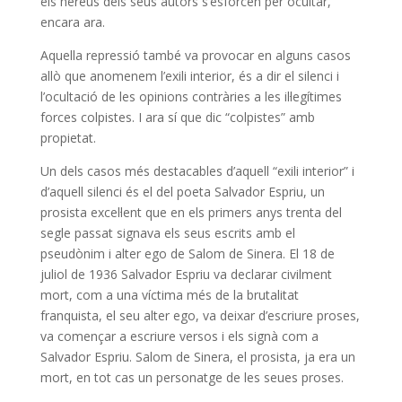
els hereus dels seus autors s’esforcen per ocultar,
encara ara.
Aquella repressió també va provocar en alguns casos
allò que anomenem l’exili interior, és a dir el silenci i
l’ocultació de les opinions contràries a les il·legítimes
forces colpistes. I ara sí que dic “colpistes” amb
propietat.
Un dels casos més destacables d’aquell “exili interior” i
d’aquell silenci és el del poeta Salvador Espriu, un
prosista excel·lent que en els primers anys trenta del
segle passat signava els seus escrits amb el
pseudònim i alter ego de Salom de Sinera. El 18 de
juliol de 1936 Salvador Espriu va declarar civilment
mort, com a una víctima més de la brutalitat
franquista, el seu alter ego, va deixar d’escriure proses,
va començar a escriure versos i els signà com a
Salvador Espriu. Salom de Sinera, el prosista, ja era un
mort, en tot cas un personatge de les seues proses.