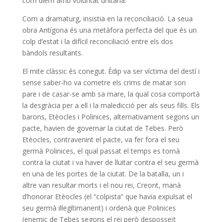
com diem amb voluntat unitària.
Com a dramaturg, insistia en la reconciliació. La seua
obra Antígona és una metàfora perfecta del que és un
colp d’estat i la difícil reconciliació entre els dos
bàndols resultants.
El mite clàssic és conegut. Èdip va ser víctima del destí i
sense saber-ho va cometre els crims de matar son
pare i de casar-se amb sa mare, la qual cosa comportà
la desgràcia per a ell i la maledicció per als seus fills. Els
barons, Etèocles i Polinices, alternativament segons un
pacte, havien de governar la ciutat de Tebes. Però
Etèocles, contravenint el pacte, va fer fora el seu
germà Polinices, el qual passat el temps es tornà
contra la ciutat i va haver de lluitar contra el seu germà
en una de les portes de la ciutat. De la batalla, un i
altre van resultar morts i el nou rei, Creont, manà
d’honorar Etèocles (el “colpista” que havia expulsat el
seu germà il·legítimanent) i ordenà que Polinices
(enemic de Tebes segons el rei però desposseït